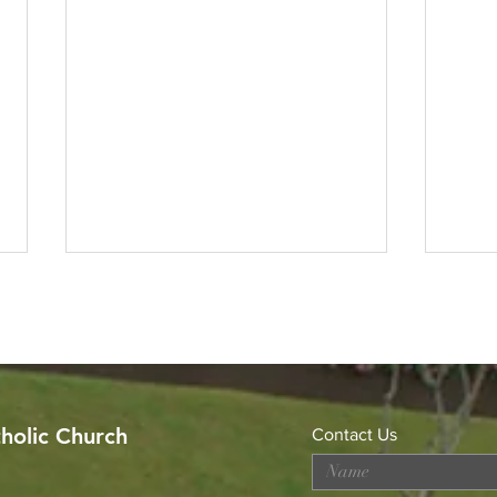
tholic Church
Contact Us
Celebrating the Sacerdotal
Got 
Anniversaries of Rev. Fr.
Alph