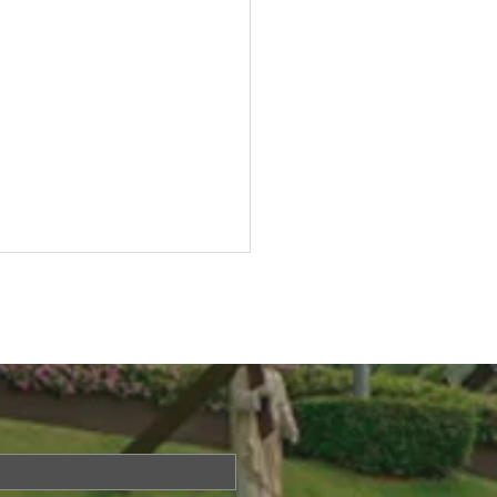
Questions About Life?
a is Back!