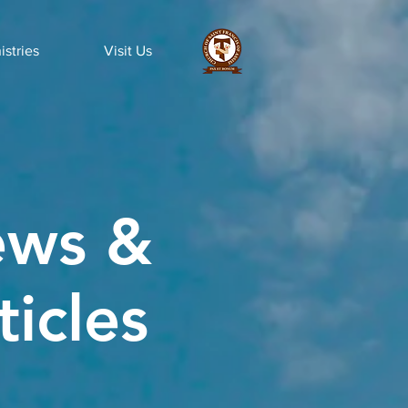
istries
Visit Us
ws &
ticles