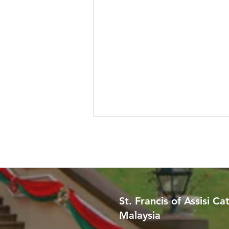
St. Francis of Assisi Ca
Malaysia
Worried About Memory
Loss? Join Our Dementia