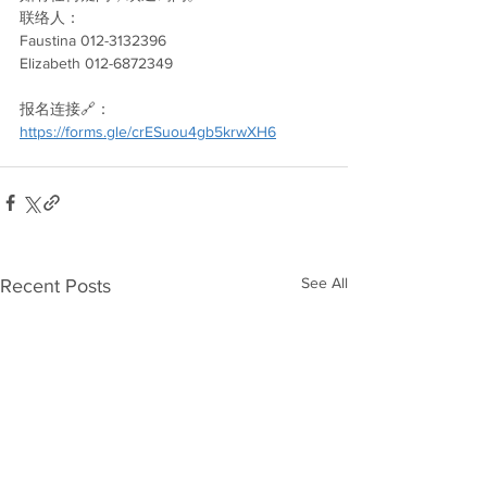
联络人：
Faustina 012-3132396
Elizabeth 012-6872349
报名连接🔗：
https://forms.gle/crESuou4gb5krwXH6
See All
Recent Posts