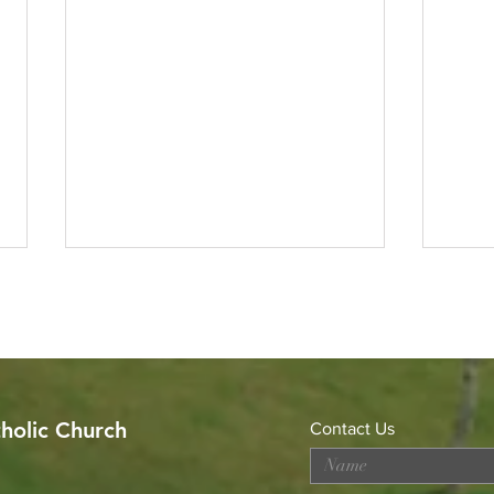
tholic Church
Contact Us
Celebrating the Sacerdotal
Got 
Anniversaries of Rev. Fr.
Alph