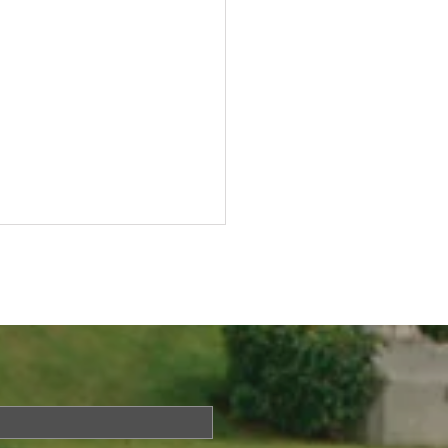
Questions About Life?
a is Back!