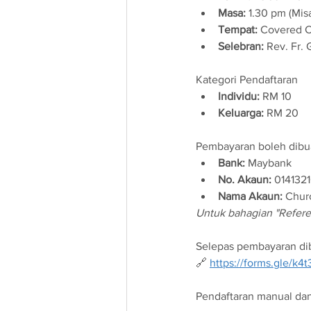
Masa:
 1.30 pm (Mis
Tempat:
 Covered 
Selebran:
 Rev. Fr.
Kategori Pendaftaran
Individu:
 RM 10
Keluarga:
 RM 20
Pembayaran boleh dibua
Bank:
 Maybank
No. Akaun:
 014132
Nama Akaun:
 Churc
Untuk bahagian "Referen
Selepas pembayaran dibu
🔗 
https://forms.gle/
Pendaftaran manual dan