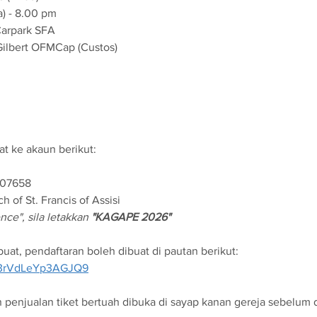
a) - 8.00 pm
Carpark SFA
 Gilbert OFMCap (Custos)
t ke akaun berikut:
107658
h of St. Francis of Assisi
ce", sila letakkan 
"KAGAPE 2026"
at, pendaftaran boleh dibuat di pautan berikut:
k4t3rVdLeYp3AGJQ9
 penjualan tiket bertuah dibuka di sayap kanan gereja sebelum 