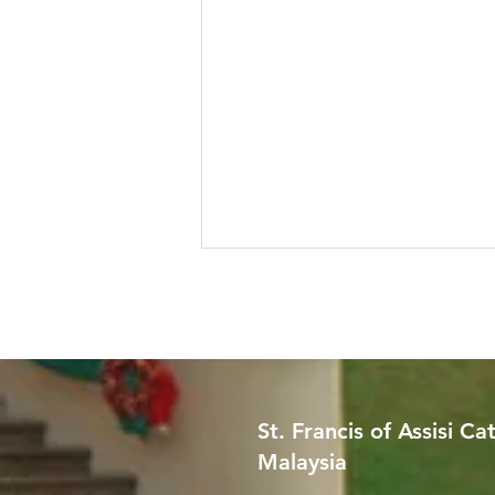
St. Francis of Assisi Ca
Malaysia
Worried About Memory
Loss? Join Our Dementia