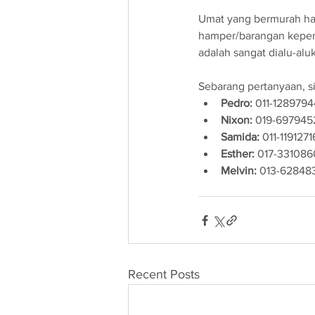
Umat yang bermurah ha
hamper/barangan keperl
adalah sangat dialu-alu
Sebarang pertanyaan, si
Pedro:
 011-1289794
Nixon:
 019-697945
Samida:
 011-1191271
Esther:
 017-331086
Melvin:
 013-62848
Recent Posts