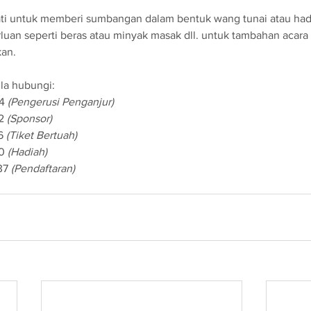
ti untuk memberi sumbangan dalam bentuk wang tunai atau had
uan seperti beras atau minyak masak dll. untuk tambahan acara
kan.
la hubungi:
4 
(Pengerusi Penganjur)
2 
(Sponsor)
6 
(Tiket Bertuah)
0 
(Hadiah)
37 
(Pendaftaran)