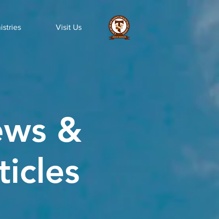
istries
Visit Us
ws &
ticles